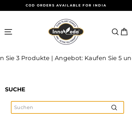
Direkt
COD ORDERS AVAILABLE FOR INDIA
zum
Pause
Inhalt
Diashow
SEITENNAVIGATION
SUC
E
en Sie 3 Produkte | Angebot: Kaufen Sie 5 u
SUCHE
SEARCH
Suchen